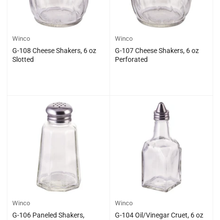
Winco
Winco
G-108 Cheese Shakers, 6 oz
G-107 Cheese Shakers, 6 oz
Slotted
Perforated
일
일
$0.00
$0.00
반
반
가
가
격
격
Winco
Winco
G-106 Paneled Shakers,
G-104 Oil/Vinegar Cruet, 6 oz