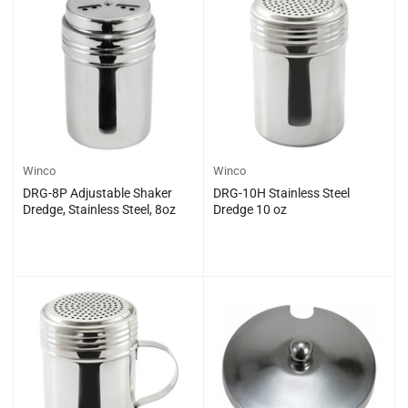
격
격
Winco
Winco
DRG-8P Adjustable Shaker
DRG-10H Stainless Steel
Dredge, Stainless Steel, 8oz
Dredge 10 oz
일
일
$0.00
$0.00
반
반
가
가
격
격