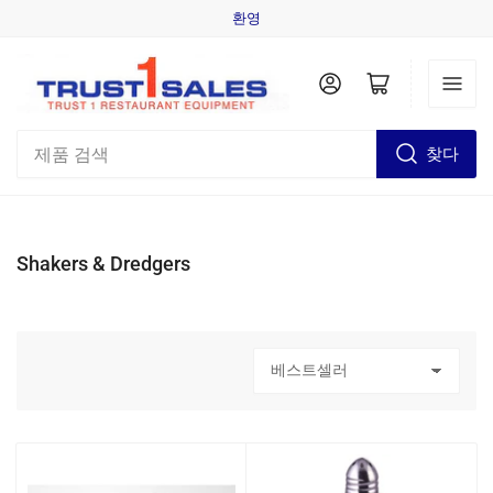
환영
로그인
미니카트 오픈
제
찾다
품
검
색
Shakers & Dredgers
정
렬
기
준
: