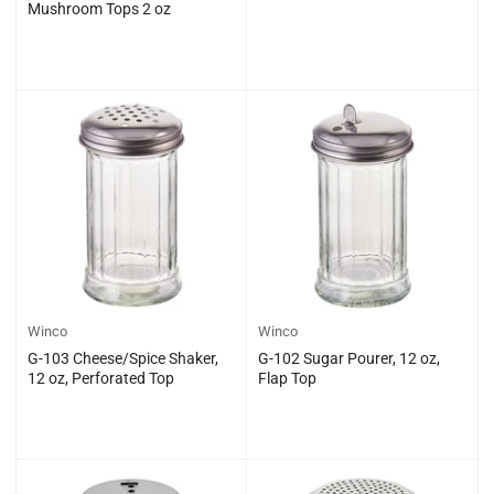
Mushroom Tops 2 oz
일
일
$0.00
$0.00
반
반
가
가
격
격
Winco
Winco
G-103 Cheese/Spice Shaker,
G-102 Sugar Pourer, 12 oz,
12 oz, Perforated Top
Flap Top
일
일
$0.00
$0.00
반
반
가
가