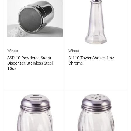
Winco
Winco
SSD-10 Powdered Sugar
G-110 Tower Shaker, 1 oz
Dispenser, Stainless Steel,
Chrome
10oz
일
일
$0.00
$0.00
반
반
가
가
격
격