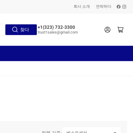
페이스북
인스타그램
회사 소개
연락하다
+1(323) 732-3300
로그인
미니카트 오픈
찾다
trust1sales@gmail.com
정렬 기준: