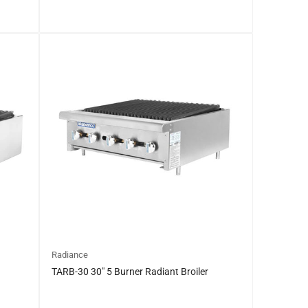
일
$0.00
반
가
격
Radiance
TARB-30 30″ 5 Burner Radiant Broiler
$0.00