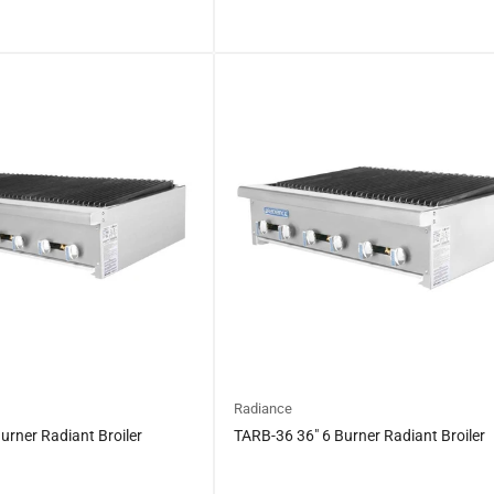
일
$0.00
반
가
격
Radiance
urner Radiant Broiler
TARB-36 36″ 6 Burner Radiant Broiler
$0.00