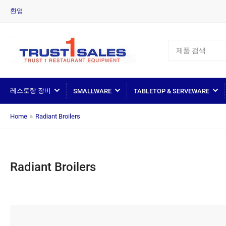
환영
제
품
검
색
레스토랑 장비
SMALLWARE
TABLETOP & SERVEWARE
Home
»
Radiant Broilers
Radiant Broilers