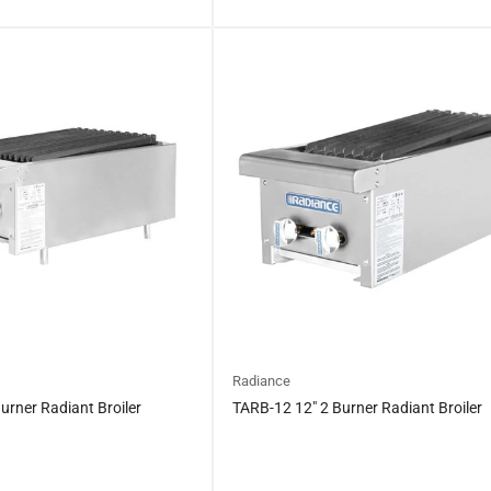
일
반
가
격
Radiance
urner Radiant Broiler
TARB-12 12″ 2 Burner Radiant Broiler
일
$0.00