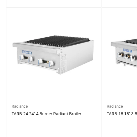
일
일
반
반
가
가
격
격
Radiance
Radiance
TARB-24 24″ 4 Burner Radiant Broiler
TARB-18 18″ 3 B
일
$0.00
일
$0.00