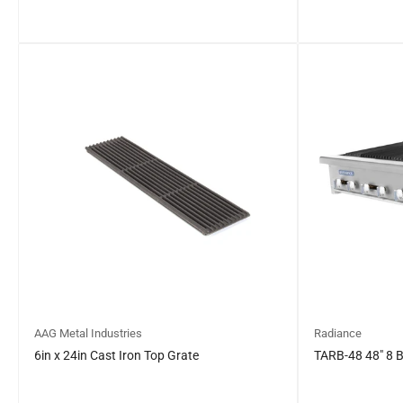
일
$0.00
일
$0.00
반
반
가
가
격
격
AAG Metal Industries
Radiance
6in x 24in Cast Iron Top Grate
TARB-48 48″ 8 B
$0.00
$0.00